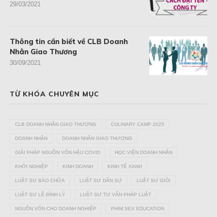
29/03/2021
Thông tin cần biết về CLB Doanh
Nhân Giao Thương
30/09/2021
TỪ KHÓA CHUYÊN MỤC
CLB DOANH NHÂN GIAO THƯƠNG
CULINARY CAMP 2025
DOANH NHÂN
DOANH NHÂN GIAO THƯƠNG
GIẢI PHÁP NGUỒN VỐN HẬU COVID
HỌC VIỆN DOANH NHÂN
KHỞI NGHIỆP
KINH DOANH
KINH TẾ XANH
LUẬT SƯ BÀO CHỮA
LUẬT SƯ DÂN SỰ
LUẬT SƯ GIỎI
LUẬT SƯ LÊ ĐÌNH LÝ
LUẬT SƯ TƯ VẤN PHÁP LUẬT
NGUỒN VỐN CHO DOANH NGHIỆP
PHIM SEX EDUCATION