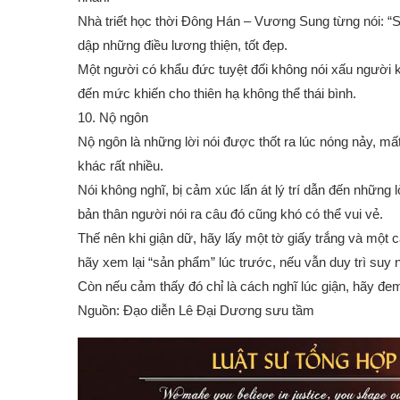
Nhà triết học thời Đông Hán – Vương Sung từng nói: “S
dập những điều lương thiện, tốt đẹp.
Một người có khẩu đức tuyệt đối không nói xấu người k
đến mức khiến cho thiên hạ không thể thái bình.
10. Nộ ngôn
Nộ ngôn là những lời nói được thốt ra lúc nóng nảy, mất
khác rất nhiều.
Nói không nghĩ, bị cảm xúc lấn át lý trí dẫn đến những 
bản thân người nói ra câu đó cũng khó có thể vui vẻ.
Thế nên khi giận dữ, hãy lấy một tờ giấy trắng và một c
hãy xem lại “sản phẩm” lúc trước, nếu vẫn duy trì suy n
Còn nếu cảm thấy đó chỉ là cách nghĩ lúc giận, hãy đe
Nguồn: Đạo diễn Lê Đại Dương sưu tầm