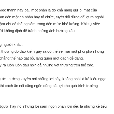
 việc thành hay bại, một phần là do khả năng giữ bí mật của
an đến một cá nhân hay tổ chức, tuyệt đối đừng để lọt ra ngoài.
ậm chí có thể nghiêm trọng đến mức khó lường. Khi sự việc
lời khẳng định để tránh những ảnh hưởng xấu.
ng người khác.
vết thương do đao kiếm gây ra có thể sẽ mai một phôi pha nhưng
 chẳng thể nào gạt bỏ, lãng quên một cách dễ dàng.
y ra luôn luôn đau hơn cả những vết thương trên thể xác.
gười thường xuyên nói những lời này, không phải là kẻ kiêu ngạo
thì cách ăn nói căng ngôn cũng bất lợi cho quá trình trưởng
Người hay nói những lời sàm ngôn phần lớn đều là những kẻ tiểu