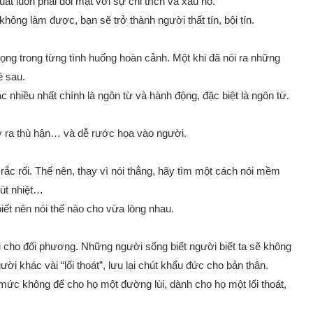
t luôn phải đối mặt với sự chỉ trích và xấu hổ.
hông làm được, bạn sẽ trở thành người thất tín, bội tín.
ọng trong từng tình huống hoàn cảnh. Một khi đã nói ra những
ề sau.
nhiều nhất chính là ngôn từ và hành động, đặc biệt là ngôn từ.
y ra thù hận… và dễ rước họa vào người.
rắc rối. Thế nên, thay vì nói thẳng, hãy tìm một cách nói mềm
hút nhiệt…
iết nên nói thế nào cho vừa lòng nhau.
i cho đối phương. Những người sống biết người biết ta sẽ không
ười khác vài “lối thoát”, lưu lại chút khẩu đức cho bản thân.
mức không để cho họ một đường lùi, dành cho họ một lối thoát,