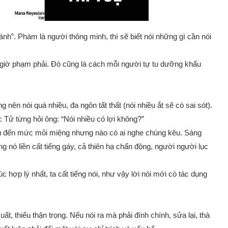
ánh”. Phàm là người thông minh, thì sẽ biết nói những gì cần nói
ao giờ phạm phải. Đó cũng là cách mỗi người tự tu dưỡng khẩu
nên nói quá nhiều, đa ngôn tất thất (nói nhiều ắt sẽ có sai sót).
 Tử từng hỏi ông: “Nói nhiều có lợi không?”
iều đến mức mỏi miệng nhưng nào có ai nghe chúng kêu. Sáng
g nó liền cất tiếng gáy, cả thiên hạ chấn động, người người lục
c hợp lý nhất, ta cất tiếng nói, như vậy lời nói mới có tác dụng
uất, thiếu thận trọng. Nếu nói ra mà phải đính chính, sửa lại, thà