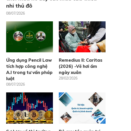
nhi thủ đô
08/07/2026
Ứng dụng Pencil Law
Remedius II: Caritas
tích hợp công nghệ
(2026) -Vẽ hơi ấm
A.I trong tư vấn pháp
ngày xuân
luật
28/02/2026
08/07/2026