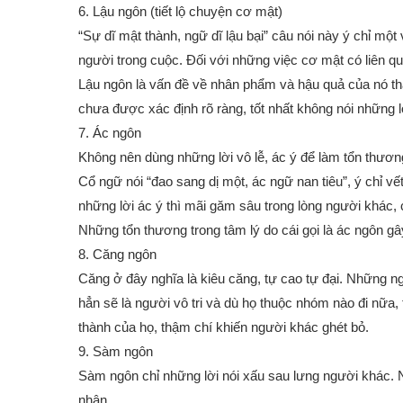
6. Lậu ngôn (tiết lộ chuyện cơ mật)
“Sự dĩ mật thành, ngữ dĩ lậu bại” câu nói này ý chỉ một
người trong cuộc. Đối với những việc cơ mật có liên qu
Lậu ngôn là vấn đề về nhân phẩm và hậu quả của nó th
chưa được xác định rõ ràng, tốt nhất không nói những 
7. Ác ngôn
Không nên dùng những lời vô lễ, ác ý để làm tổn thươ
Cổ ngữ nói “đao sang dị một, ác ngữ nan tiêu”, ý chỉ 
những lời ác ý thì mãi găm sâu trong lòng người khác,
Những tổn thương trong tâm lý do cái gọi là ác ngôn gâ
8. Căng ngôn
Căng ở đây nghĩa là kiêu căng, tự cao tự đại. Những n
hẳn sẽ là người vô tri và dù họ thuộc nhóm nào đi nữa, 
thành của họ, thậm chí khiến người khác ghét bỏ.
9. Sàm ngôn
Sàm ngôn chỉ những lời nói xấu sau lưng người khác. 
nhân.