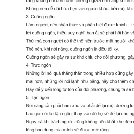
rằng không nói còn hơn! Những người nói năng khinh suấ
Không nên dễ dãi hứa hẹn với người khác, bởi một khi k
3. Cuồng ngôn
Làm người, nên nhận thức và phân biệt được khinh – tr
lời cuồng ngôn, thiếu suy nghĩ, bạn ắt sẽ phải hối hận v
Thứ mà con người có thể thể hiện trước mặt người khác 
Thế nên, khi nói năng, cuồng ngôn là điều tối kỵ.
Cuồng ngôn sẽ gây ra sự khó chịu cho đối phương, gâ
4. Trực ngôn
Những lời nói quá thẳng thắn trong nhiều hợp cũng gây 
mại hơn, những lời nói lạnh như băng, hãy cho thêm c
Hãy để ý đến lòng tự tôn của đối phương, chúng ta sẽ b
5. Tận ngôn
Nói năng cần phải hàm xúc và phải để lại một đường lu
bao giờ nói lời tận ngôn, thay vào đó họ sẽ để lại cho ng
Ngay cả khi trách người cũng không nên khắt khe đến 
lòng bao dung của mình sẽ được mở rộng.