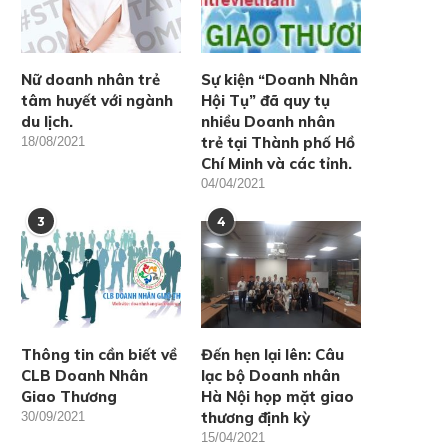
Nữ doanh nhân trẻ
Sự kiện “Doanh Nhân
tâm huyết với ngành
Hội Tụ” đã quy tụ
du lịch.
nhiều Doanh nhân
trẻ tại Thành phố Hồ
18/08/2021
Chí Minh và các tỉnh.
04/04/2021
ình hình hợp tác kinh tế giữa
Pickleball: Nguồn gốc và 
3
4
Việt...
chơi môn thể...
19/09/2024
19/09/2024
Thông tin cần biết về
Đến hẹn lại lên: Câu
CLB Doanh Nhân
lạc bộ Doanh nhân
Giao Thương
Hà Nội họp mặt giao
thương định kỳ
30/09/2021
15/04/2021