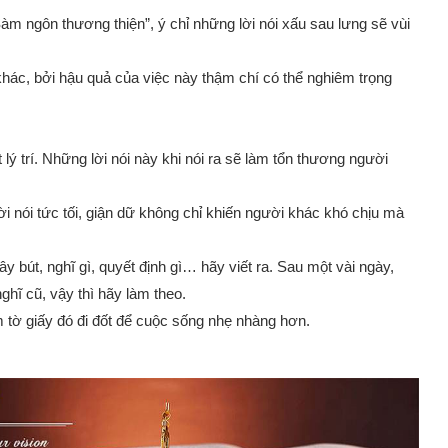
àm ngôn thương thiện”, ý chỉ những lời nói xấu sau lưng sẽ vùi
hác, bởi hậu quả của việc này thậm chí có thể nghiêm trọng
 lý trí. Những lời nói này khi nói ra sẽ làm tổn thương người
lời nói tức tối, giận dữ không chỉ khiến người khác khó chịu mà
ây bút, nghĩ gì, quyết định gì… hãy viết ra. Sau một vài ngày,
ghĩ cũ, vậy thì hãy làm theo.
m tờ giấy đó đi đốt để cuộc sống nhẹ nhàng hơn.