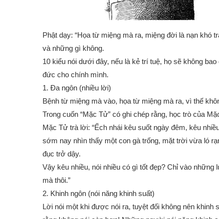
Phật dạy: “Họa từ miệng mà ra, miệng đời là nạn khó tr
và những gì không.
10 kiểu nói dưới đây, nếu là kẻ trí tuệ, họ sẽ không b
đức cho chính mình.
1. Đa ngôn (nhiều lời)
Bệnh từ miệng mà vào, họa từ miệng mà ra, vì thế không 
Trong cuốn “Mặc Tử” có ghi chép rằng, học trò của Mặc
Mặc Tử trà lời: “Ếch nhái kêu suốt ngày đêm, kêu nh
sớm nay nhìn thấy một con gà trống, mặt trời vừa ló rạn
đục trở dậy.
Vậy kêu nhiều, nói nhiều có gì tốt đẹp? Chỉ vào những lú
mà thôi.”
2. Khinh ngôn (nói năng khinh suất)
Lời nói một khi được nói ra, tuyệt đối không nên khinh s