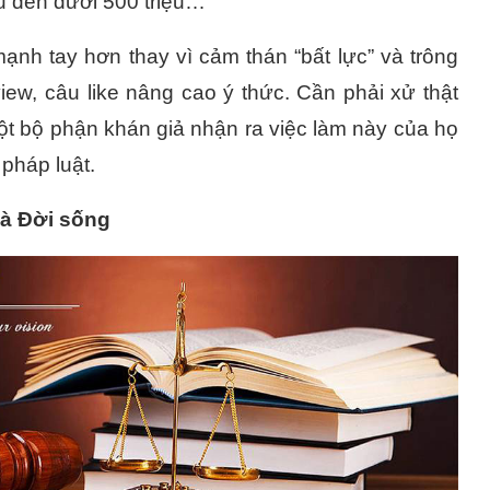
ệu đến dưới 500 triệu…
ạnh tay hơn thay vì cảm thán “bất lực” và trông
w, câu like nâng cao ý thức. Cần phải xử thật
ột bộ phận khán giả nhận ra việc làm này của họ
pháp luật.
à Đời sống