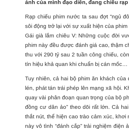
ảnh của mình đạo diễn, đang chiếu rạp 
Rạp chiếu phim nước ta sau đợt “ngủ đ
sôi động trở lại với sự xuất hiện của ph
Gái già lắm chiêu V: Những cuộc đời vư
phim này đều được đánh giá cao, thậm ch
thu với 290 tỷ sau 2 tuần công chiếu, c
tín hiệu khả quan khi chuẩn bị cán mốc… 
Tuy nhiên, cả hai bộ phim ăn khách của đ
lén, phát tán trái phép lên mạng xã hội. 
quay vài phân đoạn quan trọng của bộ phi
đồng cư dân ảo” theo dõi rất lớn. Cả ha
thắt nút, thể hiện cao trào cảm xúc, kh
này vô tình “đánh cắp” trải nghiệm điệ