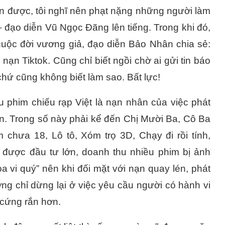
ận được, tôi nghĩ nên phạt nặng những người làm
 đạo diễn Vũ Ngọc Đãng lên tiếng. Trong khi đó,
cuộc đời vương giả, đạo diễn Bảo Nhân chia sẻ:
 nạn Tiktok. Cũng chỉ biết ngồi chờ ai gửi tin báo
ỏ chứ cũng không biết làm sao. Bất lực!
u phim chiếu rạp Việt là nạn nhân của việc phát
ận. Trong số này phải kể đến Chị Mười Ba, Cô Ba
hưa 18, Lô tô, Xóm trọ 3D, Chạy đi rồi tính,
ược đầu tư lớn, doanh thu nhiều phim bị ảnh
a vi quý” nên khi đối mặt với nạn quay lén, phát
ờng chỉ dừng lại ở việc yêu cầu người có hành vi
 cứng rắn hơn.