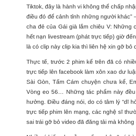
Tiktok, đây là hành vi không thể chấp nh
điều đó để cảnh tỉnh những người khác” –
cha đẻ của Gái già lắm chiêu V: Những 
hết nạn livestream (phát trực tiếp) giờ đến
là có clip này clip kia thì liên hệ xin gỡ b
Thực tế, trước 2 phim kể trên đã có nhiề
trực tiếp lên facebook làm xôn xao dư lu
Sài Gòn, Tấm Cám chuyện chưa kể, Em c
Vòng eo 56… Những tác phẩm này đều đ
hưởng. Điều đáng nói, do có tâm lý “dĩ hò
trực tiếp phim lên mạng, các nghệ sĩ thư
sai trái gỡ bỏ video đã đăng tải mà không