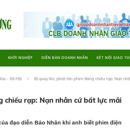
KHỞI NGHIỆP
DIỄN ĐÀN DOANH NHÂN
KẾT NỐI GIAO T
óa - Xã Hội
Bị quay lén, phát tán phim đang chiếu rạp: Nạn nhâ
g chiếu rạp: Nạn nhân cứ bất lực mãi
t của đạo diễn Bảo Nhân khi anh biết phim điện