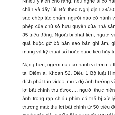
Nhiều ý kiến cho rằng, nếu nghệ sĩ có hà
chặn và đẩy lùi. Bởi theo Nghị định 28
sao chép tác phẩm, người nào có hành v
phép của chủ sở hữu quyền của nhà sản x
35 triệu đồng. Ngoài bị phạt tiền, người
quả buộc gỡ bỏ bản sao bản ghi âm, ghi
mạng và kỹ thuật số hoặc buộc tiêu hủy t
Nặng hơn, người nào có hành vi trên có t
tại Điểm a, Khoản 52, Điều 1 Bộ luật H
đích phát tán video, mức độ ảnh hưởng về k
lợi bất chính thu được…, người thực hiện
ảnh trong rạp chiếu phim có thể bị xử 
thương mại; thu lợi bất chính từ 50 triệu 