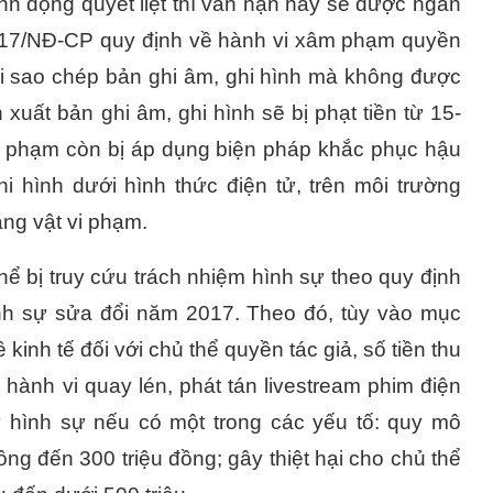
nh động quyết liệt thì vấn nạn này sẽ được ngăn
/2017/NĐ-CP quy định về hành vi xâm phạm quyền
i sao chép bản ghi âm, ghi hình mà không được
uất bản ghi âm, ghi hình sẽ bị phạt tiền từ 15-
 vi phạm còn bị áp dụng biện pháp khắc phục hậu
 hình dưới hình thức điện tử, trên môi trường
ang vật vi phạm.
hể bị truy cứu trách nhiệm hình sự theo quy định
ình sự sửa đổi năm 2017. Theo đó, tùy vào mục
inh tế đối với chủ thể quyền tác giả, số tiền thu
 hành vi quay lén, phát tán livestream phim điện
lý hình sự nếu có một trong các yếu tố: quy mô
đồng đến 300 triệu đồng; gây thiệt hại cho chủ thể