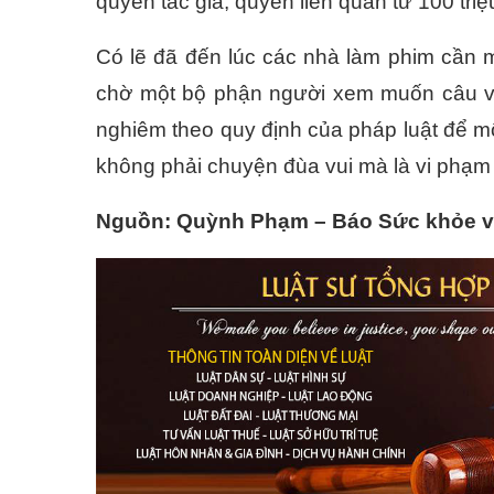
quyền tác giả, quyền liên quan từ 100 tri
Có lẽ đã đến lúc các nhà làm phim cần m
chờ một bộ phận người xem muốn câu vie
nghiêm theo quy định của pháp luật để m
không phải chuyện đùa vui mà là vi phạm 
Nguồn: Quỳnh Phạm – Báo Sức khỏe v