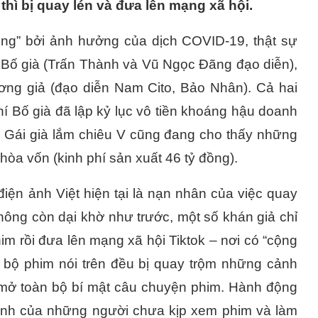
thì bị quay lén và đưa lên mạng xã hội.
ông” bởi ảnh hưởng của dịch COVID-19, thật sự
im Bố già (Trấn Thành và Vũ Ngọc Đãng đạo diễn),
ơng giả (đạo diễn Nam Cito, Bảo Nhân). Cả hai
í Bố già đã lập kỷ lục vô tiền khoáng hậu doanh
òn Gái già lắm chiêu V cũng đang cho thấy những
hòa vốn (kinh phí sản xuất 46 tỷ đồng).
iện ảnh Việt hiện tại là nạn nhân của việc quay
Không còn dại khờ như trước, một số khán giả chỉ
m rồi đưa lên mạng xã hội Tiktok – nơi có “cộng
i bộ phim nói trên đều bị quay trộm những cảnh
ơi mở toàn bộ bí mật câu chuyện phim. Hành động
n ảnh của những người chưa kịp xem phim và làm