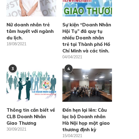
Cakes for charity 2025:
Pickleball: Kỹ thuật chơi h
Nữ doanh nhân trẻ
Sự kiện “Doanh Nhân
Confiserie caprices – Vị...
quả “từ cơ...
tâm huyết với ngành
Hội Tụ” đã quy tụ
08/03/2025
19/09/2024
du lịch.
nhiều Doanh nhân
trẻ tại Thành phố Hồ
18/08/2021
Chí Minh và các tỉnh.
04/04/2021
3
4
Thông tin cần biết về
Đến hẹn lại lên: Câu
CLB Doanh Nhân
lạc bộ Doanh nhân
Giao Thương
Hà Nội họp mặt giao
thương định kỳ
30/09/2021
15/04/2021