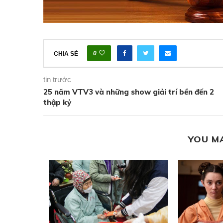
0
CHIA SẺ
tin trước
25 năm VTV3 và những show giải trí bền đến 2
thập kỷ
YOU M