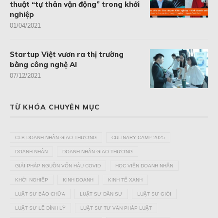
thuật “tự thân vận động” trong khởi
nghiệp
01/04/2021
Startup Việt vươn ra thị trường
bằng công nghệ AI
07/12/2021
TỪ KHÓA CHUYÊN MỤC
CLB DOANH NHÂN GIAO THƯƠNG
CULINARY CAMP 2025
DOANH NHÂN
DOANH NHÂN GIAO THƯƠNG
GIẢI PHÁP NGUỒN VỐN HẬU COVID
HỌC VIỆN DOANH NHÂN
KHỞI NGHIỆP
KINH DOANH
KINH TẾ XANH
LUẬT SƯ BÀO CHỮA
LUẬT SƯ DÂN SỰ
LUẬT SƯ GIỎI
LUẬT SƯ LÊ ĐÌNH LÝ
LUẬT SƯ TƯ VẤN PHÁP LUẬT