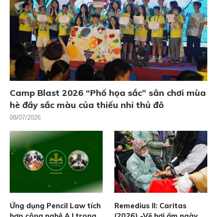
Camp Blast 2026 “Phố họa sắc” sân chơi mùa
hè đầy sắc màu của thiếu nhi thủ đô
08/07/2026
Ứng dụng Pencil Law tích
Remedius II: Caritas
hợp công nghệ A.I trong
(2026) -Vẽ hơi ấm ngày