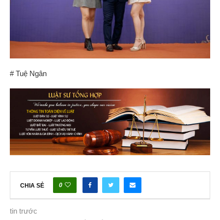
# Tuệ Ngân
0
CHIA SẺ
tin trước