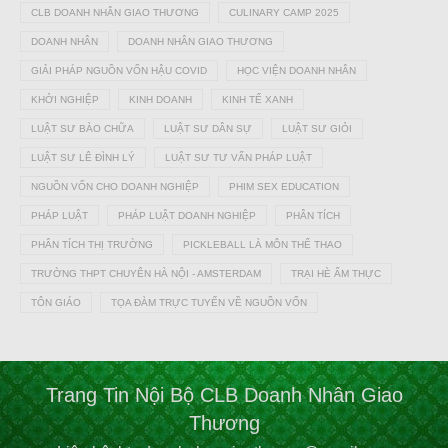
CLB DOANH NHÂN GIAO THƯƠNG
CULINARY CAMP 2025
DOANH NHÂN
DOANH NHÂN GIAO THƯƠNG
GIẢI PHÁP NGUỒN VỐN HẬU COVID
HỌC VIỆN DOANH NHÂN
KHỞI NGHIỆP
KINH DOANH
KINH TẾ XANH
LUẬT SƯ BÀO CHỮA
LUẬT SƯ DÂN SỰ
LUẬT SƯ GIỎI
LUẬT SƯ LÊ ĐÌNH LÝ
LUẬT SƯ TƯ VẤN PHÁP LUẬT
NGUỒN VỐN CHO DOANH NGHIỆP
PHIM SEX EDUCATION
PHÁP LUẬT
PHÁP LUẬT DOANH NGHIỆP
PHÂN TÍCH
PHÂN TÍCH THỊ TRƯỜNG
PICKLEBALL LÀ MÔN THỂ THAO
TRƯỜNG THPT CHUYÊN HÀ NỘI - AMSTERDAM
TRẠI HÈ ẨM THỰC
TÔN GIÁO
TỌA ĐÀM TRỰC TUYẾN VỀ NGUỒN VỐN
Trang Tin Nội Bộ CLB Doanh Nhân Giao
Thương