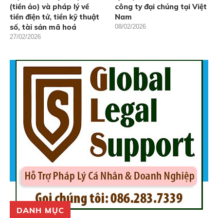
(tiền ảo) và pháp lý về
công ty đại chúng tại Việt
tiền điện tử, tiền kỹ thuật
Nam
số, tài sản mã hoá
08/02/2026
27/02/2026
DANH MỤC