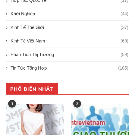
Hợp Tác Quốc Tế
(17)
Khởi Nghiệp
(44)
Kinh Tế Thế Giới
(37)
Kinh Tế Việt Nam
(69)
Phân Tích Thị Trường
(59)
Tin Tức Tổng Hợp
(105)
PHỔ BIẾN NHẤT
1
2