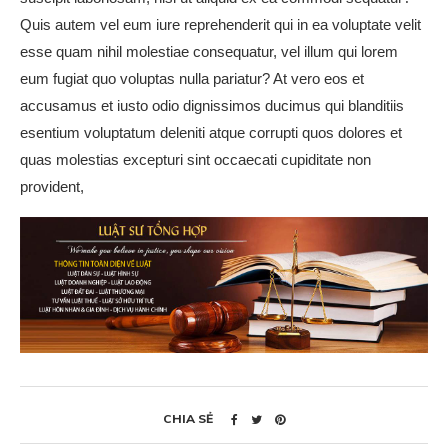
Quis autem vel eum iure reprehenderit qui in ea voluptate velit
esse quam nihil molestiae consequatur, vel illum qui lorem
eum fugiat quo voluptas nulla pariatur? At vero eos et
accusamus et iusto odio dignissimos ducimus qui blanditiis
esentium voluptatum deleniti atque corrupti quos dolores et
quas molestias excepturi sint occaecati cupiditate non
provident,
CHIA SẺ