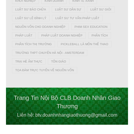
KHỞI NGHIỆP
KINH DOANH
KINH TẾ XANH
LUẬT SƯ BÀO CHỮA
LUẬT SƯ DÂN SỰ
LUẬT SƯ GIỎI
LUẬT SƯ LÊ ĐÌNH LÝ
LUẬT SƯ TƯ VẤN PHÁP LUẬT
NGUỒN VỐN CHO DOANH NGHIỆP
PHIM SEX EDUCATION
PHÁP LUẬT
PHÁP LUẬT DOANH NGHIỆP
PHÂN TÍCH
PHÂN TÍCH THỊ TRƯỜNG
PICKLEBALL LÀ MÔN THỂ THAO
TRƯỜNG THPT CHUYÊN HÀ NỘI - AMSTERDAM
TRẠI HÈ ẨM THỰC
TÔN GIÁO
TỌA ĐÀM TRỰC TUYẾN VỀ NGUỒN VỐN
Trang Tin Nội Bộ CLB Doanh Nhân Giao
Thương
Liên hệ: btv.doanhnhangiaothuong@gmail.com