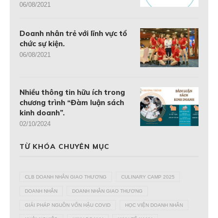
06/08/2021
Doanh nhân trẻ với lĩnh vực tổ
chức sự kiện.
06/08/2021
Nhiều thông tin hữu ích trong
chương trình “Đàm luận sách
kinh doanh”.
02/10/2024
TỪ KHÓA CHUYÊN MỤC
CLB DOANH NHÂN GIAO THƯƠNG
CULINARY CAMP 2025
DOANH NHÂN
DOANH NHÂN GIAO THƯƠNG
GIẢI PHÁP NGUỒN VỐN HẬU COVID
HỌC VIỆN DOANH NHÂN