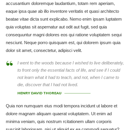
accusantium doloremque laudantium, totam rem aperiam,
eaque ipsa quae ab illo inventore veritatis et quasi architecto
beatae vitae dicta sunt explicabo. Nemo enim ipsam luptatem
quia voluptas sit aspernatur aut odit aut fugit, sed quia
consequuntur magni dolores eos qui ratione voluptatem sequi
nesciunt. Neque porro quisquam est, qui dolorem ipsum quia
dolor sit amet, consectetur, adipisci velit.
I went to the woods because I wished to live deliberately,
to front only the essential facts of life, and see if I could
not learn what it had to teach, and not, when I came to
die, discover that I had not lived.
HENRY DAVID THOREAU
Quia non numquam eius modi tempora incidunt ut labore et
dolore magnam aliquam quaerat voluptatem. Ut enim ad
minima veniam, quis nostrum rcitationem ullam corporis
suscipit laboriosam, nisi ut aliquid ex ea commodi sequatur?