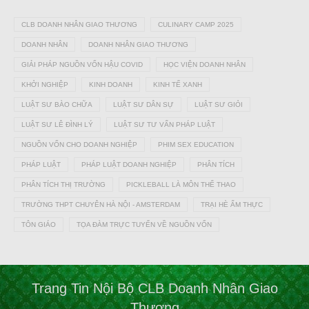
CLB DOANH NHÂN GIAO THƯƠNG
CULINARY CAMP 2025
DOANH NHÂN
DOANH NHÂN GIAO THƯƠNG
GIẢI PHÁP NGUỒN VỐN HẬU COVID
HỌC VIỆN DOANH NHÂN
KHỞI NGHIỆP
KINH DOANH
KINH TẾ XANH
LUẬT SƯ BÀO CHỮA
LUẬT SƯ DÂN SỰ
LUẬT SƯ GIỎI
LUẬT SƯ LÊ ĐÌNH LÝ
LUẬT SƯ TƯ VẤN PHÁP LUẬT
NGUỒN VỐN CHO DOANH NGHIỆP
PHIM SEX EDUCATION
PHÁP LUẬT
PHÁP LUẬT DOANH NGHIỆP
PHÂN TÍCH
PHÂN TÍCH THỊ TRƯỜNG
PICKLEBALL LÀ MÔN THỂ THAO
TRƯỜNG THPT CHUYÊN HÀ NỘI - AMSTERDAM
TRẠI HÈ ẨM THỰC
TÔN GIÁO
TỌA ĐÀM TRỰC TUYẾN VỀ NGUỒN VỐN
Trang Tin Nội Bộ CLB Doanh Nhân Giao
Thương