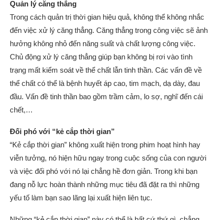
Quản lý căng thẳng
Trong cách quản trị thời gian hiệu quả, không thể không nhắc
đến việc xử lý căng thẳng. Căng thẳng trong công việc sẽ ảnh
hưởng không nhỏ đến năng suất và chất lượng công việc.
Chủ động xử lý căng thẳng giúp bạn không bị rơi vào tình
trạng mất kiểm soát về thể chất lẫn tinh thần. Các vấn đề về
thể chất có thể là bệnh huyết áp cao, tim mạch, dạ dày, đau
đầu. Vấn đề tinh thần bao gồm trầm cảm, lo sợ, nghĩ đến cái
chết,…
Đối phó với “kẻ cắp thời gian”
“Kẻ cắp thời gian” không xuất hiện trong phim hoạt hình hay
viễn tưởng, nó hiện hữu ngay trong cuộc sống của con người
và việc đối phó với nó lại chẳng hề đơn giản. Trong khi bạn
đang nỗ lực hoàn thành những mục tiêu đã đặt ra thì những
yếu tố làm bạn sao lãng lại xuất hiện liên tục.
Những “kẻ cắp thời gian” này có thể là bất cứ thứ gì, chẳng