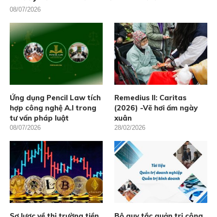
08/07/2026
Ứng dụng Pencil Law tích
Remedius II: Caritas
hợp công nghệ A.I trong
(2026) -Vẽ hơi ấm ngày
tư vấn pháp luật
xuân
08/07/2026
28/02/2026
Sơ lược về thị trường tiền
Bộ quy tắc quản trị công