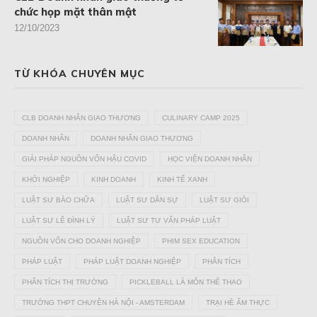
chức họp mặt thân mật
12/10/2023
TỪ KHÓA CHUYÊN MỤC
CLB DOANH NHÂN GIAO THƯƠNG
CULINARY CAMP 2025
DOANH NHÂN
DOANH NHÂN GIAO THƯƠNG
GIẢI PHÁP NGUỒN VỐN HẬU COVID
HỌC VIỆN DOANH NHÂN
KHỞI NGHIỆP
KINH DOANH
KINH TẾ XANH
LUẬT SƯ BÀO CHỮA
LUẬT SƯ DÂN SỰ
LUẬT SƯ GIỎI
LUẬT SƯ LÊ ĐÌNH LÝ
LUẬT SƯ TƯ VẤN PHÁP LUẬT
NGUỒN VỐN CHO DOANH NGHIỆP
PHIM SEX EDUCATION
PHÁP LUẬT
PHÁP LUẬT DOANH NGHIỆP
PHÂN TÍCH
PHÂN TÍCH THỊ TRƯỜNG
PICKLEBALL LÀ MÔN THỂ THAO
TRƯỜNG THPT CHUYÊN HÀ NỘI - AMSTERDAM
TRẠI HÈ ẨM THỰC