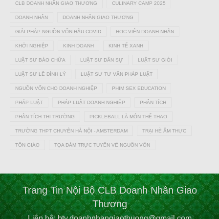
CLB DOANH NHÂN GIAO THƯƠNG
CULINARY CAMP 2025
DOANH NHÂN
DOANH NHÂN GIAO THƯƠNG
GIẢI PHÁP NGUỒN VỐN HẬU COVID
HỌC VIỆN DOANH NHÂN
KHỞI NGHIỆP
KINH DOANH
KINH TẾ XANH
LUẬT SƯ BÀO CHỮA
LUẬT SƯ DÂN SỰ
LUẬT SƯ GIỎI
LUẬT SƯ LÊ ĐÌNH LÝ
LUẬT SƯ TƯ VẤN PHÁP LUẬT
NGUỒN VỐN CHO DOANH NGHIỆP
PHIM SEX EDUCATION
PHÁP LUẬT
PHÁP LUẬT DOANH NGHIỆP
PHÂN TÍCH
PHÂN TÍCH THỊ TRƯỜNG
PICKLEBALL LÀ MÔN THỂ THAO
TRƯỜNG THPT CHUYÊN HÀ NỘI - AMSTERDAM
TRẠI HÈ ẨM THỰC
TÔN GIÁO
TỌA ĐÀM TRỰC TUYẾN VỀ NGUỒN VỐN
Trang Tin Nội Bộ CLB Doanh Nhân Giao
Thương
Liên hệ: btv.doanhnhangiaothuong@gmail.com