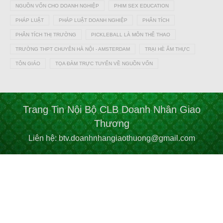
NGUỒN VỐN CHO DOANH NGHIỆP
PHIM SEX EDUCATION
PHÁP LUẬT
PHÁP LUẬT DOANH NGHIỆP
PHÂN TÍCH
PHÂN TÍCH THỊ TRƯỜNG
PICKLEBALL LÀ MÔN THỂ THAO
TRƯỜNG THPT CHUYÊN HÀ NỘI - AMSTERDAM
TRẠI HÈ ẨM THỰC
TÔN GIÁO
TỌA ĐÀM TRỰC TUYẾN VỀ NGUỒN VỐN
Trang Tin Nội Bộ CLB Doanh Nhân Giao
Thương
Liên hệ: btv.doanhnhangiaothuong@gmail.com