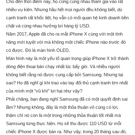
Cho đến thời điểm này, họ cũng cùng nhau tham gia vào rất
nhiều vụ kiện. Nhưng hầu hết mọi người đều không biết, dù
cạnh tranh rất khốc liệt, họ vẫn có mối quan hệ kinh doanh bền
chặt và cùng nhau hưởng lợi hàng tỷ USD.
Năm 2017, Apple đã cho ra mắt iPhone X cùng với một tính
năng mới tuyệt vời mà không một chiếc iPhone nào
trước
đó
có được. Đó là màn hình OLED.
Màn hình này là một yếu tố quan trọng giúp iPhone X trở thành
dòng điện thoại bán chạy nhất lúc bấy giờ. Và nhiều người
không biết rằng nó được cung cấp bởi Samsung. Nhưng tại
sao? Họ đã nghĩ gì khi trao vào tay đối thủ cạnh tranh lớn nhất
của mình một “vũ khí” lợi hại như vậy?
Phải chăng, bạn đang nghĩ Samsung đã có một quyết định sai
lầm? Nhưng không, đây là một thỏa thuận vô cùng có lợi,
thậm chí nó còn là một trong những thỏa thuận tốt nhất mà
Samsung từng thực hiện. Họ sẽ thu được 110 USD từ mỗi
chiếc iPhone X được bán ra. Như vậy, trong 20 tháng
sau đó
,