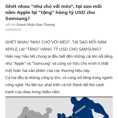
Ghét nhau “như chó với mèo”, tại sao mỗi
năm Apple lại “tặng” hàng tỷ USD cho
Samsung?
viết bởi
Doanh Nhân Giao Thương
24/08/2021
GHÉT NHAU “NHƯ CHÓ VỚI MÈO”, TẠI SAO MỖI NĂM
APPLE LẠI “TẶNG” HÀNG TỶ USD CHO SAMSUNG?
Hiện nay, hầu hết
chú
ng ta đều biết đến những cái tên nổi tiếng
như “Apple” và “Samsung” và cũng sở hữu cho mình ít nhất
một hoặc hai sản phẩm của các thương hiệu này.
Cả hai đều là những
cô
ng ty lớn, vô cùng nổi tiếng trong ngành
cô
ng nghệ. Họ liên tục phát triển và trở thành đối thủ cạnh
tranh của nhau trong nhiều năm.