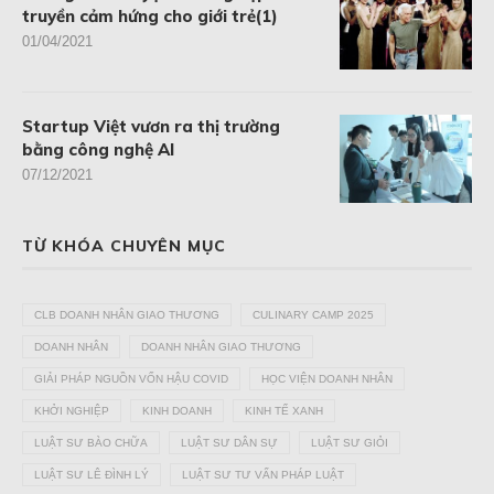
truyền cảm hứng cho giới trẻ(1)
01/04/2021
Startup Việt vươn ra thị trường
bằng công nghệ AI
07/12/2021
TỪ KHÓA CHUYÊN MỤC
CLB DOANH NHÂN GIAO THƯƠNG
CULINARY CAMP 2025
DOANH NHÂN
DOANH NHÂN GIAO THƯƠNG
GIẢI PHÁP NGUỒN VỐN HẬU COVID
HỌC VIỆN DOANH NHÂN
KHỞI NGHIỆP
KINH DOANH
KINH TẾ XANH
LUẬT SƯ BÀO CHỮA
LUẬT SƯ DÂN SỰ
LUẬT SƯ GIỎI
LUẬT SƯ LÊ ĐÌNH LÝ
LUẬT SƯ TƯ VẤN PHÁP LUẬT