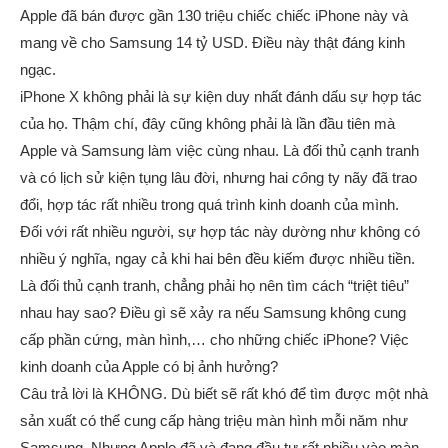
Apple đã bán được gần 130 triệu chiếc chiếc iPhone này và
mang về cho Samsung 14 tỷ USD. Điều này thật đáng kinh
ngạc.
iPhone X không phải là sự kiện duy nhất đánh dấu sự hợp tác
của họ. Thậm chí, đây cũng không phải là lần đầu tiên mà
Apple và Samsung làm việc cùng nhau. Là đối thủ cạnh tranh
và có lịch sử kiện tụng lâu đời, nhưng hai
cô
ng ty nãy đã trao
đổi, hợp tác rất nhiều trong quá trình kinh doanh của mình.
Đối với rất nhiều người, sự hợp tác này dường như không có
nhiều ý nghĩa, ngay cả khi hai bên đều kiếm được nhiều tiền.
Là đối thủ cạnh tranh, chẳng phải họ nên tìm cách “triệt tiêu”
nhau hay sao? Điều gì sẽ xảy ra nếu Samsung không cung
cấp phần cứng, màn hình,… cho những chiếc iPhone? Việc
kinh doanh của Apple có bị ảnh hưởng?
Câu trả lời là KHÔNG. Dù biết sẽ rất khó để tìm được một nhà
sản xuất có thể cung cấp hàng triệu màn hình mỗi năm như
Samsung. Nhưng Apple đã và đang đầu tư rất nhiều vào màn