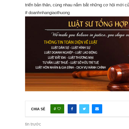
triển bản thân, cùng nhau nắm bắt những cơ hội mới của
# doanhnhangiaothuong
0
CHIA SẺ
tin trước