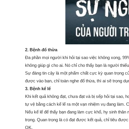
2. Bệnh đổ thừa
Đa phần mọi người khi hỏi tại sao việc không xong, 99%
không giúp gì cho ai. Nó chỉ cho thấy bạn là người thi
Sự đáng tin cậy là một phẩm chất cực kỳ quan trọng c
được vào bạn, chỉ toàn nghe đổ thừa, thì ai sẽ trọng dụ
3. Bệnh kể lể
Khi kết quả không đạt, chưa đạt và bị sếp hỏi tại sao, 
tự vệ bằng cách kể lể ra một vạn nhiệm vụ đang làm. 
Nếu kể lể để thấy bạn đang làm cực khổ, hy sinh thân m
trọng. Quan trọng là có đạt được kết quả, chỉ tiêu được
OK.