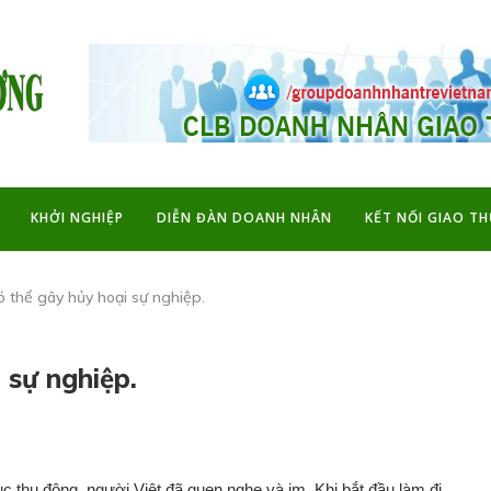
KHỞI NGHIỆP
DIỄN ĐÀN DOANH NHÂN
KẾT NỐI GIAO T
 thể gây hủy hoại sự nghiệp.
 sự nghiệp.
ục thụ động, người Việt đã quen nghe và im. Khi bắt đầu làm đi