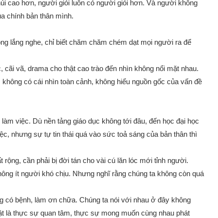
núi cao hơn, người giỏi luôn có người giỏi hơn. Và người không
của chính bản thân mình.
hông lắng nghe, chỉ biết chăm chăm chém dạt mọi người ra để
c, cãi vã, drama cho thật cao trào đến nhìn không nổi mặt nhau.
 không có cái nhìn toàn cảnh, không hiểu nguồn gốc của vấn đề
m làm việc. Dù nền tảng giáo dục không tới đâu, đến học đại học
c, nhưng sự tự tin thái quá vào sức toả sáng của bản thân thì
t rộng, cần phải bị đời tán cho vài cú lăn lóc mới tỉnh người.
 không ít người khó chịu. Nhưng nghĩ rằng chúng ta không còn quá
g có bệnh, làm ơn chữa. Chúng ta nói với nhau ở đây không
hật là thực sự quan tâm, thực sự mong muốn cùng nhau phát