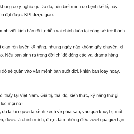
hông có ý nghĩa gì. Do đó, nếu biết mình có bệnh kể lể, hãy
uôn đạt được KPI được giao.
ình viết kịch bản rồi tự diễn vai chính luôn tại công sở trở thành
ời gian rèn luyện kỹ năng, nhưng ngày nào không gây chuyện, xì
ao. Nếu bạn sinh ra trong đời chỉ để đóng các vai drama hàng
g đó sẽ quận vào vận mệnh bạn suốt đời, khiến bạn loay hoay,
 thấy tại Việt Nam. Giá trị, thái độ, kiến thức, kỹ năng thứ gì
 lúc mọi nơi.
 đó là lôi người ta xềnh xệch về phía sau, vào quá khứ, bịt mắt
lên, được là chính mình, được làm những điều vượt qua giới hạn