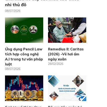
nhi thủ đô
08/07/2026
Ứng dụng Pencil Law
Remedius II: Caritas
tích hợp công nghệ
(2026) -Vẽ hơi ấm
A.I trong tư vấn pháp
ngày xuân
luật
28/02/2026
08/07/2026