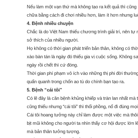
Nếu làm một vạn thứ mà không tạo ra kết quả thì cũng k
chữa bằng cách đi chơi nhiều hơn, làm ít hơn nhưng l
4. Bệnh nhiều chuyện
Chắc là do Việt Nam thiếu chương trình giải trí, nên tự m
sở thích của nhiều người.
Họ không có thời gian phát triển bản thân, không có th
xào bàn tán là ngày đó thiếu gia vị cuộc sống. Không s
ngày rồi chết thì cứ đóng.
Thời gian phí phạm vô ích vào những thị phi đời thườn
quẩn quanh trong chốn ao tù do chính bạn tạo ra.
5. Bệnh “cái tôi”
Có lẽ đây là căn bệnh khủng khiếp và tràn lan nhất mà tôi
cũng thiếu nhưng “cái tôi” thì thổi phồng, nổ đì đùng mọi
Cái tôi hoang tưởng này chỉ làm được một việc mà thôi,
bịt mũi không cho người ta nhìn thấy cơ hội được lớn 
mà bản thân tưởng tượng.