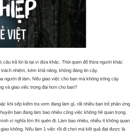
 câu trả lời là tại vì đứa khác. Thói quen đổ thừa người khác
ếu trách nhiệm, kém khả năng, không đáng tin cậy.
ủa người đi làm. Nếu giao việc cho bạn mà không trông cậy
ng và giao việc trọng đại hơn cho bạn?
hoặc khi sếp kiểm tra xem đang làm gì, rất nhiều bạn trẻ phản ứng
Chuyện bạn đang làm bao nhiêu công việc không hề quan trọng.
ình vì nghĩa lớn thì quên đi. Làm bao nhiêu, nhiều ít không quan
 giao không. Nếu làm 1 việc rồi đi chơi mà kết quả đạt được là