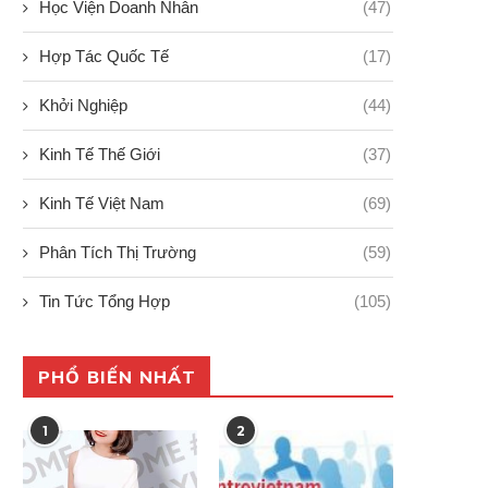
Học Viện Doanh Nhân
(47)
Hợp Tác Quốc Tế
(17)
Khởi Nghiệp
(44)
Kinh Tế Thế Giới
(37)
Kinh Tế Việt Nam
(69)
Phân Tích Thị Trường
(59)
Tin Tức Tổng Hợp
(105)
ình hình hợp tác kinh tế giữa
Pickleball: Nguồn gốc và 
PHỔ BIẾN NHẤT
Việt...
chơi môn thể...
19/09/2024
19/09/2024
1
2