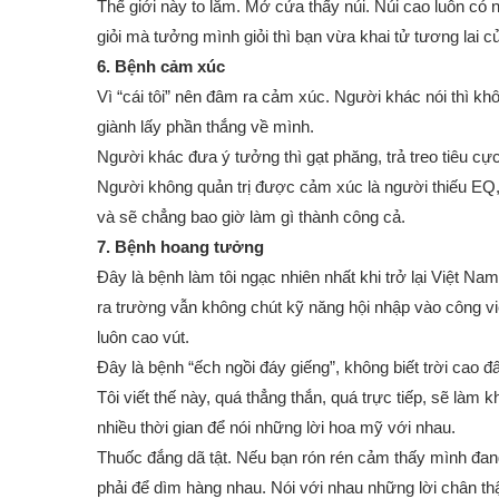
Thế giới này to lắm. Mở cửa thấy núi. Núi cao luôn có 
giỏi mà tưởng mình giỏi thì bạn vừa khai tử tương lai 
6. Bệnh cảm xúc
Vì “cái tôi” nên đâm ra cảm xúc. Người khác nói thì k
giành lấy phần thắng về mình.
Người khác đưa ý tưởng thì gạt phăng, trả treo tiêu cự
Người không quản trị được cảm xúc là người thiếu EQ,
và sẽ chẳng bao giờ làm gì thành công cả.
7. Bệnh hoang tưởng
Đây là bệnh làm tôi ngạc nhiên nhất khi trở lại Việt Na
ra trường vẫn không chút kỹ năng hội nhập vào công việ
luôn cao vút.
Đây là bệnh “ếch ngồi đáy giếng”, không biết trời cao đấ
Tôi viết thế này, quá thẳng thắn, quá trực tiếp, sẽ làm
nhiều thời gian để nói những lời hoa mỹ với nhau.
Thuốc đắng dã tật. Nếu bạn rón rén cảm thấy mình đan
phải để dìm hàng nhau. Nói với nhau những lời chân t