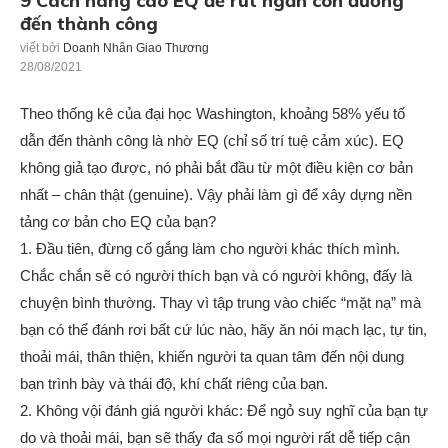
9 Cách nâng cao EQ để rút ngắn con đường
đến thành công
viết bởi
Doanh Nhân Giao Thương
28/08/2021
Theo thống kê của đại học Washington, khoảng 58% yếu tố
dẫn đến thành công là nhờ EQ (chỉ số trí tuệ cảm xúc). EQ
không giả tạo được, nó phải bắt đầu từ một điều kiện cơ bản
nhất – chân thật (genuine). Vậy phải làm gì để xây dựng nền
tảng cơ bản cho EQ của bạn?
1. Đầu tiên, đừng cố gắng làm cho người khác thích mình.
Chắc chắn sẽ có người thích bạn và có người không, đấy là
chuyện bình thường. Thay vì tập trung vào chiếc “mặt nạ” mà
bạn có thể đánh rơi bất cứ lúc nào, hãy ăn nói mạch lạc, tự tin,
thoải mái, thân thiện, khiến người ta quan tâm đến nội dung
bạn trình bày và thái độ, khí chất riêng của bạn.
2. Không vội đánh giá người khác: Để ngỏ suy nghĩ của bạn tự
do và thoải mái, bạn sẽ thấy đa số mọi người rất dễ tiếp cận