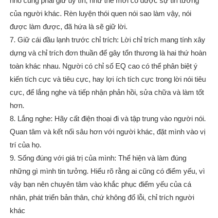
nhỏ cũng phải giữ uy tín, như thế mới có được sự tin tưởng
của người khác. Rèn luyện thói quen nói sao làm vậy, nói
được làm được, đã hứa là sẽ giữ lời.
7. Giữ cái đầu lạnh trước chỉ trích: Lời chỉ trích mang tính xây
dựng và chỉ trích đơn thuần để gây tổn thương là hai thứ hoàn
toàn khác nhau. Người có chỉ số EQ cao có thể phân biệt ý
kiến tích cực và tiêu cực, hay lợi ích tích cực trong lời nói tiêu
cực, để lắng nghe và tiếp nhận phản hồi, sửa chữa và làm tốt
hơn.
8. Lắng nghe: Hãy cất điện thoại đi và tập trung vào người nói.
Quan tâm và kết nối sâu hơn với người khác, đặt mình vào vị
trí của họ.
9. Sống đúng với giá trị của mình: Thể hiện và làm đúng
những gì mình tin tưởng. Hiểu rõ rằng ai cũng có điểm yếu, vì
vậy bạn nên chuyên tâm vào khắc phục điểm yếu của cá
nhân, phát triển bản thân, chứ không đổ lỗi, chỉ trích người
khác