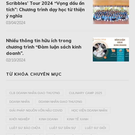
Scribbles’ Tour 2024 “Vọng dấu ẩn
tích”: Chương trình dạy học từ thiện
ý nghĩa
03/04/2024
Nhiều thông tin hữu ích trong
chương trình “Đàm luận sách kinh
doanh”.
02/10/2024
TỪ KHÓA CHUYÊN MỤC
CLB DOANH NHÂN GIAO THƯƠNG
CULINARY CAMP 2025
DOANH NHÂN
DOANH NHÂN GIAO THƯƠNG
GIẢI PHÁP NGUỒN VỐN HẬU COVID
HỌC VIỆN DOANH NHÂN
KHỞI NGHIỆP
KINH DOANH
KINH TẾ XANH
LUẬT SƯ BÀO CHỮA
LUẬT SƯ DÂN SỰ
LUẬT SƯ GIỎI