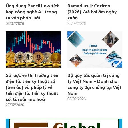
Ứng dụng Pencil Law tích
Remedius II: Caritas
hợp công nghệ A.I trong
(2026) -Vẽ hơi ấm ngày
tư vấn pháp luật
xuân
08/07/2026
28/02/2026
Sơ lược về thị trường tiền
Bộ quy tắc quản trị công
điện tử, tiền kỹ thuật số
ty Việt Nam – Danh cho
(tiền ảo) và pháp lý về
công ty đại chúng tại Việt
tiền điện tử, tiền kỹ thuật
Nam
số, tài sản mã hoá
08/02/2026
27/02/2026