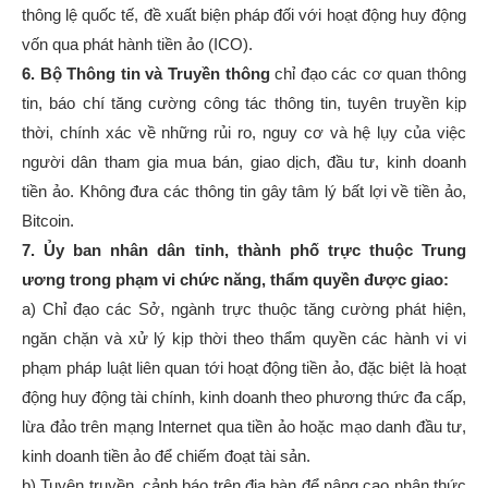
thông lệ quốc tế, đề xuất biện pháp đối với hoạt động huy động
vốn qua phát hành tiền ảo (ICO).
6. Bộ Thông tin và Truyền thông
chỉ đạo các cơ quan thông
tin, báo chí tăng cường công tác thông tin, tuyên truyền kịp
thời, chính xác về những rủi ro, nguy cơ và hệ lụy của việc
người dân tham gia mua bán, giao dịch, đầu tư, kinh doanh
tiền ảo. Không đưa các thông tin gây tâm lý bất lợi về tiền ảo,
Bitcoin.
7. Ủy ban nhân dân tỉnh, thành phố trực thuộc Trung
ương trong phạm vi chức năng, thẩm quyền được giao:
a) Chỉ đạo các Sở, ngành trực thuộc tăng cường phát hiện,
ngăn chặn và xử lý kịp thời theo thẩm quyền các hành vi vi
phạm pháp luật liên quan tới hoạt động tiền ảo, đặc biệt là hoạt
động huy động tài chính, kinh doanh theo phương thức đa cấp,
lừa đảo trên mạng Internet qua tiền ảo hoặc mạo danh đầu tư,
kinh doanh tiền ảo để chiếm đoạt tài sản.
b) Tuyên truyền, cảnh báo trên địa bàn để nâng cao nhận thức