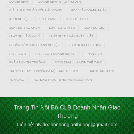
DOANH NHÂN
DOANH NHÂN GIAO THƯƠNG
GIẢI PHÁP NGUỒN VỐN HẬU COVID
HỌC VIỆN DOANH NHÂN
KHỞI NGHIỆP
KINH DOANH
KINH TẾ XANH
LUẬT SƯ BÀO CHỮA
LUẬT SƯ DÂN SỰ
LUẬT SƯ GIỎI
LUẬT SƯ LÊ ĐÌNH LÝ
LUẬT SƯ TƯ VẤN PHÁP LUẬT
NGUỒN VỐN CHO DOANH NGHIỆP
PHIM SEX EDUCATION
PHÁP LUẬT
PHÁP LUẬT DOANH NGHIỆP
PHÂN TÍCH
PHÂN TÍCH THỊ TRƯỜNG
PICKLEBALL LÀ MÔN THỂ THAO
TRƯỜNG THPT CHUYÊN HÀ NỘI - AMSTERDAM
TRẠI HÈ ẨM THỰC
TÔN GIÁO
TỌA ĐÀM TRỰC TUYẾN VỀ NGUỒN VỐN
Trang Tin Nội Bộ CLB Doanh Nhân Giao
Thương
Liên hệ: btv.doanhnhangiaothuong@gmail.com