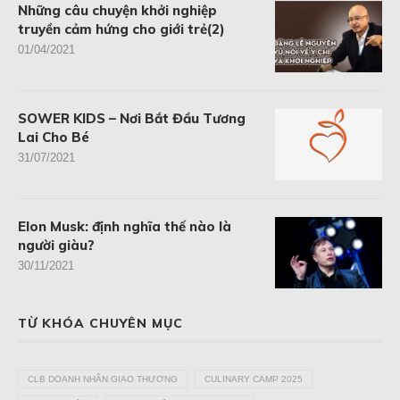
Những câu chuyện khởi nghiệp
truyền cảm hứng cho giới trẻ(2)
01/04/2021
SOWER KIDS – Nơi Bắt Đầu Tương
Lai Cho Bé
31/07/2021
Elon Musk: định nghĩa thế nào là
người giàu?
30/11/2021
TỪ KHÓA CHUYÊN MỤC
CLB DOANH NHÂN GIAO THƯƠNG
CULINARY CAMP 2025