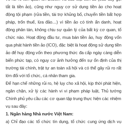
tắt là tiền ảo), cũng như nguy cơ sử dụng tiền ảo cho hoạt
động tội phạm (rửa tiền, tài trợ khủng bố, chuyển tiền bất hợp
pháp, trốn thuế, lừa đảo…) vì tiền ảo có tính ẩn danh, hoạt
động phân tán, không chịu sự quản lý của bất kỳ cơ quan, tổ
chức nào. Hoạt động đầu tư, mua bán tiền ảo, huy động vốn
qua phát hành tiền ảo (ICO), đặc biệt là hoạt động sử dụng tiền
ảo để huy động vốn theo phương thức đa cấp ngày càng diễn
biến phức tạp, có nguy cơ ảnh hưởng đến sự ổn định của thị
trường tài chính, trật tự an toàn xã hội và có thể gây rủi ro rất
lớn đối với tổ chức, cá nhân tham gia.
Để hạn chế những rủi ro, hệ lụy cho xã hội, kịp thời phát hiện,
ngăn chặn, xử lý các hành vi vi phạm pháp luật, Thủ tướng
Chính phủ yêu cầu các cơ quan tập trung thực hiện các nhiệm
vụ sau đây:
1. Ngân hàng Nhà nước Việt Nam:
a) Chỉ đạo các tổ chức tín dụng, tổ chức cung ứng dịch vụ