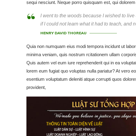
sequi nesciunt. Neque porro quisquam est, qui dolorem ip
I went to the woods because I wished to live de
if I could not learn what it had to teach, and 
HENRY DAVID THOREAU
Quia non numquam eius modi tempora incidunt ut labor
minima veniam, quis nostrum rcitationem ullam corporis
Quis autem vel eum iure reprehenderit qui in ea voluptat
lorem eum fugiat quo voluptas nulla pariatur? At vero e
esentium voluptatum deleniti atque corrupti quos dolore
provident,