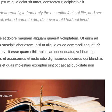
sum quia dolor sit amet, consectetur, adipisci velit.
liberately, to front only the essential facts of life, and see
not, when I came to die, discover that I had not lived.
e et dolore magnam aliquam quaerat voluptatem. Ut enim ad
 suscipit laboriosam, nisi ut aliquid ex ea commodi sequatur?
e velit esse quam nihil molestiae consequatur, vel illum qui
os et accusamus et iusto odio dignissimos ducimus qui blanditiis
s et quas molestias excepturi sint occaecati cupiditate non