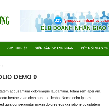
KHỞI NGHIỆP
DIỄN ĐÀN DOANH NHÂN
KẾT NỐI GIAO T
 9
LIO DEMO 9
oluptatem accusantium doloremque laudantium, totam rem aperiam,
hitecto beatae vitae dicta sunt explicabo. Nemo enim ipsam
, sed quia consequuntur magni dolores eos qui ratione voluptatem