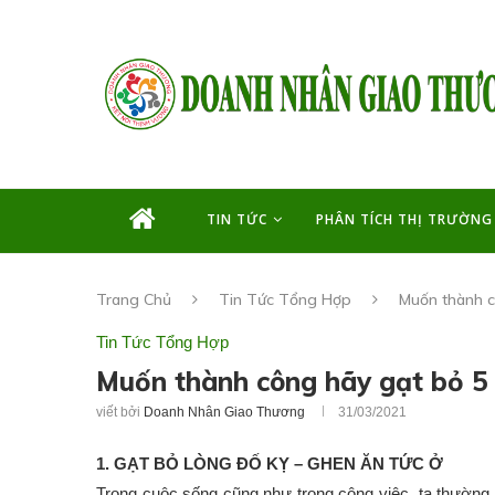
TIN TỨC
PHÂN TÍCH THỊ TRƯỜNG
Trang Chủ
Tin Tức Tổng Hợp
Muốn thành c
Tin Tức Tổng Hợp
Muốn thành công hãy gạt bỏ 5 
viết bởi
Doanh Nhân Giao Thương
31/03/2021
1. GẠT BỎ LÒNG ĐỐ KỴ – GHEN ĂN TỨC Ở
Trong cuộc sống cũng như trong công việc, ta thườn