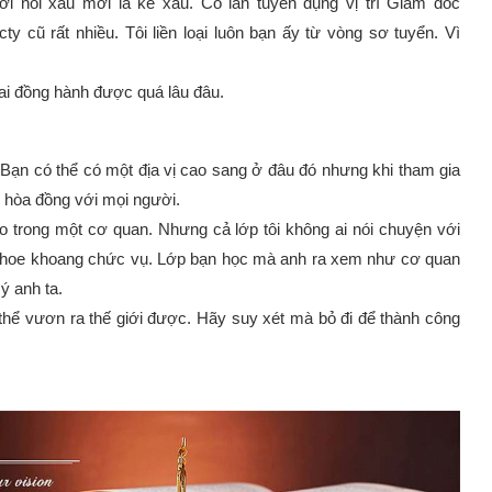
 nói xấu mới là kẻ xấu. Có lần tuyển dụng vị trí Giám đốc
y cũ rất nhiều. Tôi liền loại luôn bạn ấy từ vòng sơ tuyển. Vì
 ai đồng hành được quá lâu đâu.
. Bạn có thể có một địa vị cao sang ở đâu đó nhưng khi tham gia
, hòa đồng với mọi người.
ao trong một cơ quan. Nhưng cả lớp tôi không ai nói chuyện với
n, khoe khoang chức vụ. Lớp bạn học mà anh ra xem như cơ quan
ý anh ta.
 thể vươn ra thế giới được. Hãy suy xét mà bỏ đi để thành công