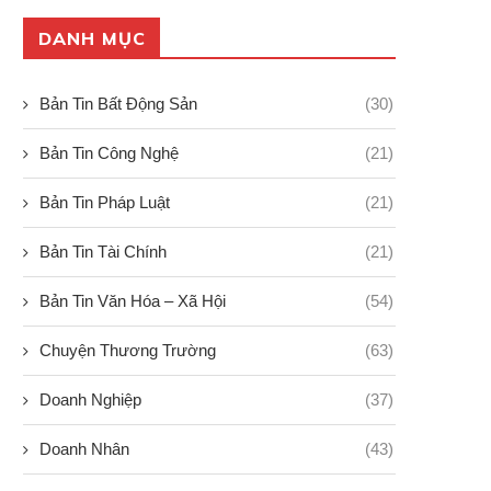
DANH MỤC
Bản Tin Bất Động Sản
(30)
Bản Tin Công Nghệ
(21)
Bản Tin Pháp Luật
(21)
ình hình hợp tác kinh tế giữa
Pickleball: Nguồn gốc và 
Bản Tin Tài Chính
(21)
Việt...
chơi môn thể...
19/09/2024
19/09/2024
Bản Tin Văn Hóa – Xã Hội
(54)
Chuyện Thương Trường
(63)
Doanh Nghiệp
(37)
Doanh Nhân
(43)