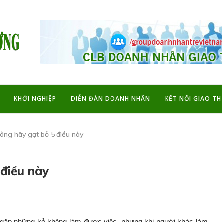
KHỞI NGHIỆP
DIỄN ĐÀN DOANH NHÂN
KẾT NỐI GIAO T
ông hãy gạt bỏ 5 điều này
điều này
g gặp những kẻ không làm được việc, nhưng khi người khác làm