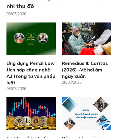
nhi thủ đô
08/07/2026
Ứng dụng Pencil Law
Remedius II: Caritas
tích hợp công nghệ
(2026) -Vẽ hơi ấm
A.I trong tư vấn pháp
ngày xuân
luật
28/02/2026
08/07/2026