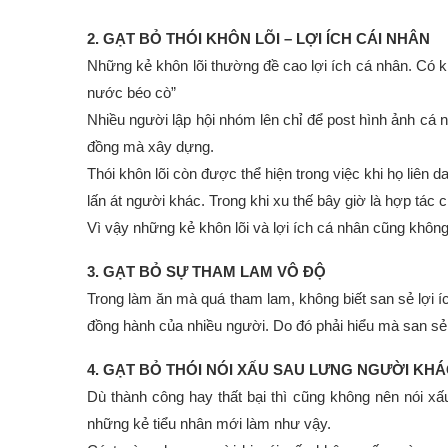
2. GẠT BỎ THÓI KHÔN LÕI – LỢI ÍCH CÁI NHÂN
Những kẻ khôn lõi thường đề cao lợi ích cá nhân. Có kh
nước béo cò”
Nhiều người lập hội nhóm lên chỉ để post hình ảnh cá 
đồng mà xây dựng.
Thói khôn lõi còn được thể hiện trong việc khi họ liên d
lấn át người khác. Trong khi xu thế bây giờ là hợp tác c
Vì vậy những kẻ khôn lõi và lợi ích cá nhân cũng không 
3. GẠT BỎ SỰ THAM LAM VÔ ĐỘ
Trong làm ăn mà quá tham lam, không biết san sẻ lợi í
đồng hành của nhiều người. Do đó phải hiểu mà san sẻ
4. GẠT BỎ THÓI NÓI XẤU SAU LƯNG NGƯỜI KHÁ
Dù thành công hay thất bại thì cũng không nên nói xấ
những kẻ tiểu nhân mới làm như vậy.