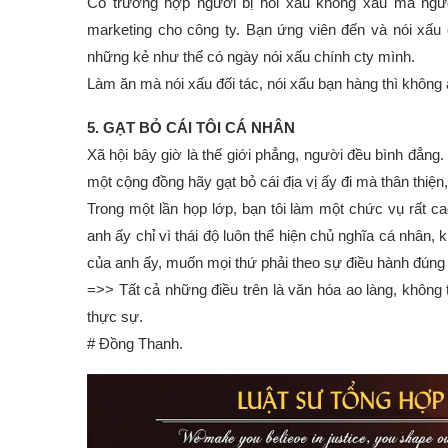
Có trường hợp người bị nói xấu không xấu mà người
marketing cho công ty. Bạn ứng viên đến và nói xấu ct
những kẻ như thế có ngày nói xấu chính cty mình.
Làm ăn mà nói xấu đối tác, nói xấu bạn hàng thì không
5. GẠT BỎ CÁI TÔI CÁ NHÂN
Xã hội bây giờ là thế giới phẳng, người đều bình đẳng
một cộng đồng hãy gạt bỏ cái địa vị ấy đi mà thân thiện
Trong một lần họp lớp, bạn tôi làm một chức vụ rất c
anh ấy chỉ vì thái độ luôn thể hiện chủ nghĩa cá nhâ
của anh ấy, muốn mọi thứ phải theo sự điều hành đúng 
=>> Tất cả những điều trên là văn hóa ao làng, không
thực sự.
# Đồng Thanh.