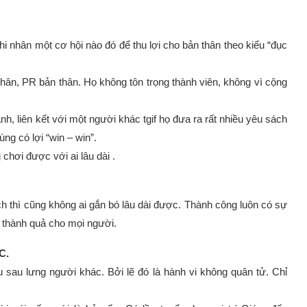
i nhân một cơ hội nào đó để thu lợi cho bản thân theo kiểu “đục
nhân, PR bản thân. Họ không tôn trọng thành viên, không vì cộng
anh, liên kết với một người khác tgif họ đưa ra rất nhiều yêu sách
ùng có lợi “win – win”.
chơi được với ai lâu dài .
ch thì cũng không ai gắn bó lâu dài được. Thành công luôn có sự
 thành quả cho mọi người.
C.
u sau lưng người khác. Bởi lẽ đó là hành vi không quân tử. Chỉ