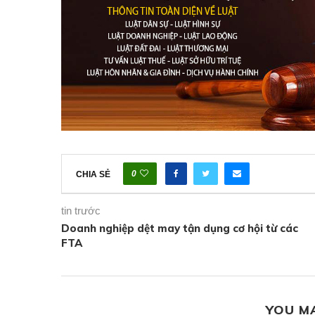
0
CHIA SẺ
tin trước
Doanh nghiệp dệt may tận dụng cơ hội từ các
FTA
YOU M