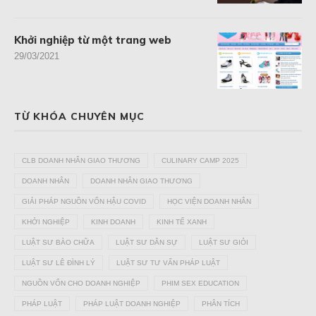
Khởi nghiệp từ một trang web
29/03/2021
TỪ KHÓA CHUYÊN MỤC
CLB DOANH NHÂN GIAO THƯƠNG
CULINARY CAMP 2025
DOANH NHÂN
DOANH NHÂN GIAO THƯƠNG
GIẢI PHÁP NGUỒN VỐN HẬU COVID
HỌC VIỆN DOANH NHÂN
KHỞI NGHIỆP
KINH DOANH
KINH TẾ XANH
LUẬT SƯ BÀO CHỮA
LUẬT SƯ DÂN SỰ
LUẬT SƯ GIỎI
LUẬT SƯ LÊ ĐÌNH LÝ
LUẬT SƯ TƯ VẤN PHÁP LUẬT
NGUỒN VỐN CHO DOANH NGHIỆP
PHIM SEX EDUCATION
PHÁP LUẬT
PHÁP LUẬT DOANH NGHIỆP
PHÂN TÍCH