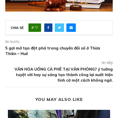
0
CHIA SẺ
tin trước
5 gợi mở tạo đột phá trong chuyển đổi số ở Thừa
Thiên – Huế
tin tiếp
VĂN HÓA UỐNG CÀ PHÊ TẠI VĂN PHÒNG? ý tưởng
tuyệt vời hay sự sáng tạo thành công lại xuất hiện
tình cờ một cách không ngờ.
YOU MAY ALSO LIKE