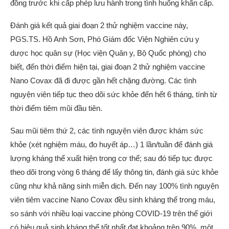
đồng trước khi cấp phép lưu hành trong tình huống khẩn cấp.
Đánh giá kết quả giai đoạn 2 thử nghiệm vaccine này,
PGS.TS. Hồ Anh Sơn, Phó Giám đốc Viện Nghiên cứu y
dược học quân sự (Học viện Quân y, Bộ Quốc phòng) cho
biết, đến thời điểm hiện tại, giai đoạn 2 thử nghiệm vaccine
Nano Covax đã đi được gần hết chặng đường. Các tình
nguyện viên tiếp tục theo dõi sức khỏe đến hết 6 tháng, tính từ
thời điểm tiêm mũi đầu tiên.
Sau mũi tiêm thứ 2, các tình nguyện viên được khám sức
khỏe (xét nghiệm máu, đo huyết áp…) 1 lần/tuần để đánh giá
lượng kháng thể xuất hiện trong cơ thể; sau đó tiếp tục được
theo dõi trong vòng 6 tháng để lấy thông tin, đánh giá sức khỏe
cũng như khả năng sinh miễn dịch. Đến nay 100% tình nguyện
viên tiêm vaccine Nano Covax đều sinh kháng thể trong máu,
so sánh với nhiều loại vaccine phòng COVID-19 trên thế giới
có hiệu quả sinh kháng thể tốt nhất đạt khoảng trên 90%, một