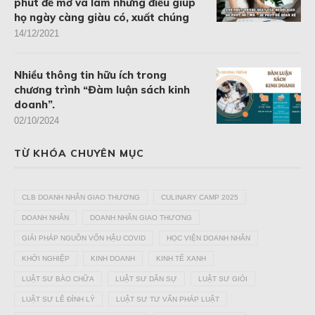
phút để mơ và làm những điều giúp
họ ngày càng giàu có, xuất chúng
14/12/2021
Nhiều thông tin hữu ích trong
chương trình “Đàm luận sách kinh
doanh”.
02/10/2024
TỪ KHÓA CHUYÊN MỤC
CLB DOANH NHÂN GIAO THƯƠNG
CULINARY CAMP 2025
DOANH NHÂN
DOANH NHÂN GIAO THƯƠNG
GIẢI PHÁP NGUỒN VỐN HẬU COVID
HỌC VIỆN DOANH NHÂN
KHỞI NGHIỆP
KINH DOANH
KINH TẾ XANH
LUẬT SƯ BÀO CHỮA
LUẬT SƯ DÂN SỰ
LUẬT SƯ GIỎI
LUẬT SƯ LÊ ĐÌNH LÝ
LUẬT SƯ TƯ VẤN PHÁP LUẬT