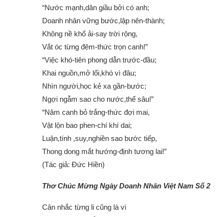
“Nước mạnh,dân giầu bởi có anh;
Doanh nhân vững bước,lập nên-thành;
Không nề khổ ải-say trời rộng,
Vắt óc từng đêm-thức trọn canh!”
“Việc khó-tiên phong dẫn trước-đầu;
Khai nguồn,mở lối,khó vì đâu;
Nhìn người,học kẻ xa gần-bước;
Ngợi ngẫm sao cho nước,thế sâu!”
“Năm canh bỏ trắng-thức đợi mai,
Vật lộn bao phen-chí khí dai;
Luận,tính ,suy,nghiền sao bước tiếp,
Thong dong mắt hướng-định tương lai!”
(Tác giả: Đức Hiền)
Thơ Chúc Mừng Ngày Doanh Nhân Việt Nam Số 2
Cân nhắc từng li cũng là vì