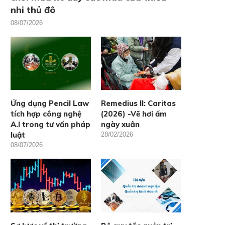
nhi thủ đô
08/07/2026
Ứng dụng Pencil Law
Remedius II: Caritas
tích hợp công nghệ
(2026) -Vẽ hơi ấm
A.I trong tư vấn pháp
ngày xuân
luật
28/02/2026
08/07/2026