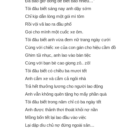
Đã bao giờ đong để biết bao nhiêu…”
Tôi đâu biết sáng nay anh dậy sớm
Chỉ kịp dằn lòng một gói mì tôm
Rồi vội vã lao ra đầu phố
Gọi cho mình một cuốc xe ôm.
Tôi đâu biết anh vừa đem nữ trang ngày cưới
Cùng với chiếc xe của con gán cho hiệu cầm đồ
Ghim tủi nhục, anh lao vào bàn tiệc
Cùng với bạn bè cao giọng zô.. zô!
Tôi đâu biết có chiều ba mươi tết
Anh cắm xe và cắm cả ngôi nhà
Trả hết thưởng lương cho người lao động
Anh vẫn không quên tặng họ mấy phần quà
Tôi đâu biết trong năm chỉ có ba ngày tết
Anh được thảnh thơi thoát khỏi nợ nần
Mồng bốn tết lại lao đầu vào việc
Lại dập dìu chủ nợ đứng ngoài sân…