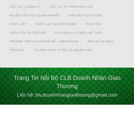
LUẬT SƯ LÊ ĐÌNH LÝ
LUẬT SƯ TƯ VẤN PHÁP LUẬT
NGUỒN VỐN CHO DOANH NGHIỆP
PHIM SEX EDUCATION
PHÁP LUẬT
PHÁP LUẬT DOANH NGHIỆP
PHÂN TÍCH
PHÂN TÍCH THỊ TRƯỜNG
PICKLEBALL LÀ MÔN THỂ THAO
TRƯỜNG THPT CHUYÊN HÀ NỘI - AMSTERDAM
TRẠI HÈ ẨM THỰC
TÔN GIÁO
TỌA ĐÀM TRỰC TUYẾN VỀ NGUỒN VỐN
Trang Tin Nội Bộ CLB Doanh Nhân Giao
Thương
Liên hệ: btv.doanhnhangiaothuong@gmail.com