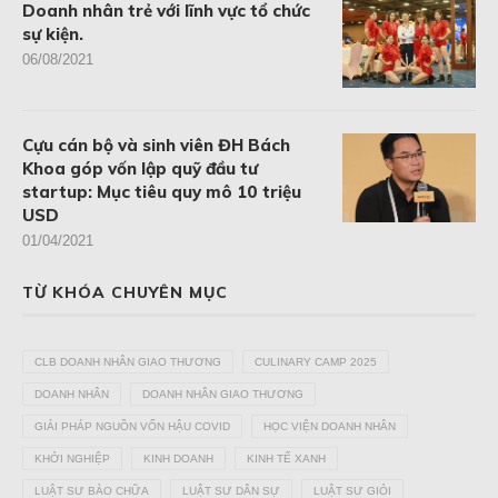
Doanh nhân trẻ với lĩnh vực tổ chức
sự kiện.
06/08/2021
Cựu cán bộ và sinh viên ĐH Bách
Khoa góp vốn lập quỹ đầu tư
startup: Mục tiêu quy mô 10 triệu
USD
01/04/2021
TỪ KHÓA CHUYÊN MỤC
CLB DOANH NHÂN GIAO THƯƠNG
CULINARY CAMP 2025
DOANH NHÂN
DOANH NHÂN GIAO THƯƠNG
GIẢI PHÁP NGUỒN VỐN HẬU COVID
HỌC VIỆN DOANH NHÂN
KHỞI NGHIỆP
KINH DOANH
KINH TẾ XANH
LUẬT SƯ BÀO CHỮA
LUẬT SƯ DÂN SỰ
LUẬT SƯ GIỎI