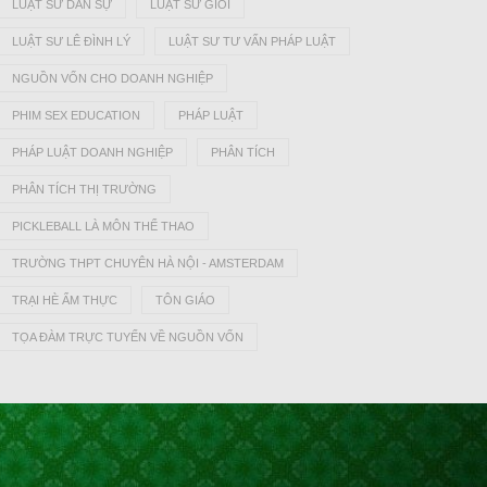
LUẬT SƯ DÂN SỰ
LUẬT SƯ GIỎI
LUẬT SƯ LÊ ĐÌNH LÝ
LUẬT SƯ TƯ VẤN PHÁP LUẬT
NGUỒN VỐN CHO DOANH NGHIỆP
PHIM SEX EDUCATION
PHÁP LUẬT
PHÁP LUẬT DOANH NGHIỆP
PHÂN TÍCH
PHÂN TÍCH THỊ TRƯỜNG
PICKLEBALL LÀ MÔN THỂ THAO
TRƯỜNG THPT CHUYÊN HÀ NỘI - AMSTERDAM
TRẠI HÈ ẨM THỰC
TÔN GIÁO
TỌA ĐÀM TRỰC TUYẾN VỀ NGUỒN VỐN