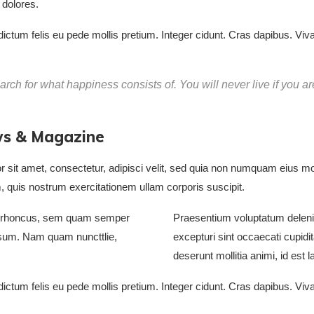
 dolores.
m dictum felis eu pede mollis pretium. Integer cidunt. Cras dapibus. 
rch for what happiness consists of. You will never live if you are
ws & Magazine
 sit amet, consectetur, adipisci velit, sed quia non numquam eius m
 quis nostrum exercitationem ullam corporis suscipit.
u rhoncus, sem quam semper
Praesentium voluptatum delenit
psum. Nam quam nuncttlie,
excepturi sint occaecati cupidit
deserunt mollitia animi, id est 
m dictum felis eu pede mollis pretium. Integer cidunt. Cras dapibus. 