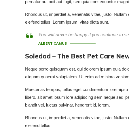
pernatur aut odit aut fugit, sed quia consequuntur magni
Rhoncus ut, imperdiet a, venenatis vitae, justo. Nulla
eleifend tellus. Lorem ipsum. vitae dicta sunt.
You will never be happy if you continue to sea
ALBERT CAMUS
Soledad – The Best Pet Care Ne
Neque porro quisquam est, qui dolorem ipsum quia dolor
aliquam quaerat voluptatem. Ut enim ad minima veniam,
Maecenas tempus, tellus eget condimentum loremips
libero, sit amet ipsum lore adipiscing sem neque sed i
blandit vel, luctus pulvinar, hendrerit id, lorem.
Rhoncus ut, imperdiet a, venenatis vitae, justo. Nulla
eleifend tellus.