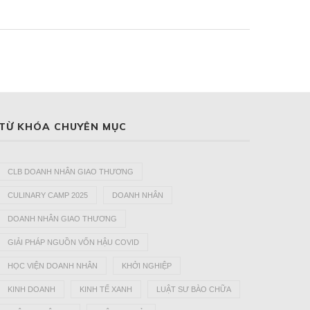
TỪ KHÓA CHUYÊN MỤC
CLB DOANH NHÂN GIAO THƯƠNG
CULINARY CAMP 2025
DOANH NHÂN
DOANH NHÂN GIAO THƯƠNG
GIẢI PHÁP NGUỒN VỐN HẬU COVID
HỌC VIỆN DOANH NHÂN
KHỞI NGHIỆP
KINH DOANH
KINH TẾ XANH
LUẬT SƯ BÀO CHỮA