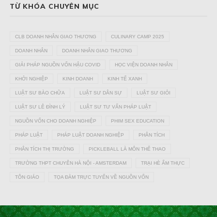
TỪ KHÓA CHUYÊN MỤC
CLB DOANH NHÂN GIAO THƯƠNG
CULINARY CAMP 2025
DOANH NHÂN
DOANH NHÂN GIAO THƯƠNG
GIẢI PHÁP NGUỒN VỐN HẬU COVID
HỌC VIỆN DOANH NHÂN
KHỞI NGHIỆP
KINH DOANH
KINH TẾ XANH
LUẬT SƯ BÀO CHỮA
LUẬT SƯ DÂN SỰ
LUẬT SƯ GIỎI
LUẬT SƯ LÊ ĐÌNH LÝ
LUẬT SƯ TƯ VẤN PHÁP LUẬT
NGUỒN VỐN CHO DOANH NGHIỆP
PHIM SEX EDUCATION
PHÁP LUẬT
PHÁP LUẬT DOANH NGHIỆP
PHÂN TÍCH
PHÂN TÍCH THỊ TRƯỜNG
PICKLEBALL LÀ MÔN THỂ THAO
TRƯỜNG THPT CHUYÊN HÀ NỘI - AMSTERDAM
TRẠI HÈ ẨM THỰC
TÔN GIÁO
TỌA ĐÀM TRỰC TUYẾN VỀ NGUỒN VỐN