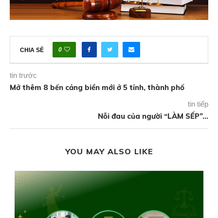
0
CHIA SẺ
tin trước
Mở thêm 8 bến cảng biển mới ở 5 tỉnh, thành phố
tin tiếp
Nỗi đau của người “LÀM SẾP”…
YOU MAY ALSO LIKE