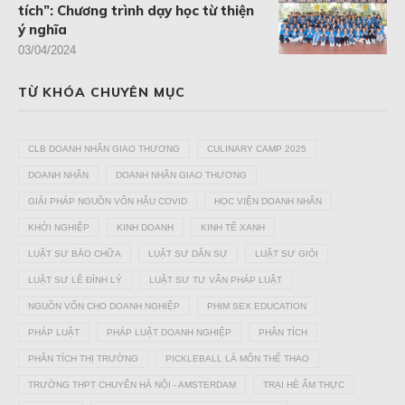
tích”: Chương trình dạy học từ thiện
ý nghĩa
03/04/2024
TỪ KHÓA CHUYÊN MỤC
CLB DOANH NHÂN GIAO THƯƠNG
CULINARY CAMP 2025
DOANH NHÂN
DOANH NHÂN GIAO THƯƠNG
GIẢI PHÁP NGUỒN VỐN HẬU COVID
HỌC VIỆN DOANH NHÂN
KHỞI NGHIỆP
KINH DOANH
KINH TẾ XANH
LUẬT SƯ BÀO CHỮA
LUẬT SƯ DÂN SỰ
LUẬT SƯ GIỎI
LUẬT SƯ LÊ ĐÌNH LÝ
LUẬT SƯ TƯ VẤN PHÁP LUẬT
NGUỒN VỐN CHO DOANH NGHIỆP
PHIM SEX EDUCATION
PHÁP LUẬT
PHÁP LUẬT DOANH NGHIỆP
PHÂN TÍCH
PHÂN TÍCH THỊ TRƯỜNG
PICKLEBALL LÀ MÔN THỂ THAO
TRƯỜNG THPT CHUYÊN HÀ NỘI - AMSTERDAM
TRẠI HÈ ẨM THỰC