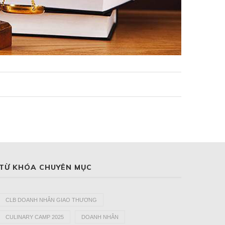
TỪ KHÓA CHUYÊN MỤC
CLB DOANH NHÂN GIAO THƯƠNG
CULINARY CAMP 2025
DOANH NHÂN